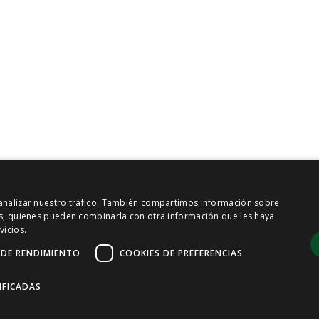
y analizar nuestro tráfico. También compartimos información sobre
sis, quienes pueden combinarla con otra información que les haya
vicios.
 DE RENDIMIENTO
COOKIES DE PREFERENCIAS
IFICADAS