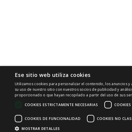
Ese sitio web utiliza cookies
Utilizamos cookies para personalizar el contenido, los anuncios 
su uso de nuestro sitio con nuestros socios de publicidad y análi
proporcionado o que hayan recopilado a partir del uso de sus ser
COOKIES ESTRICTAMENTE NECESARIAS
COOKIES
COOKIES DE FUNCIONALIDAD
COOKIES NO CLAS
MOSTRAR DETALLES