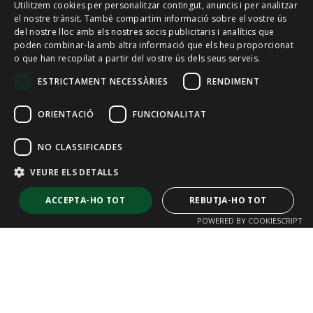
Utilitzem cookies per personalitzar contingut, anuncis i per analitzar
SPANISH
el nostre trànsit. També compartim informació sobre el vostre ús
del nostre lloc amb els nostres socis publicitaris i analítics que
poden combinar-la amb altra informació que els heu proporcionat
CAT
o que han recopilat a partir del vostre ús dels seus serveis.
ENGLISH
ESTRICTAMENT NECESSÀRIES
RENDIMENT
FRENCH
ORIENTACIÓ
FUNCIONALITAT
NO CLASSIFICADES
VEURE ELS DETALLS
ACCEPTA-HO TOT
REBUTJA-HO TOT
POWERED BY COOKIESCRIPT
Estrictament necessàries
Rendiment
Orientació
Funcionalitat
No classificades
Les galetes estrictament necessàries permeten la funcionalitat bàsica