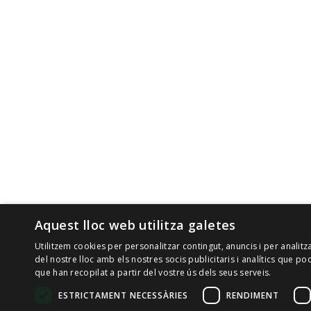
Aquest lloc web utilitza galetes
Utilitzem cookies per personalitzar contingut, anuncis i per analit
del nostre lloc amb els nostres socis publicitaris i analítics que
que han recopilat a partir del vostre ús dels seus serveis.
ESTRICTAMENT NECESSÀRIES
RENDIMENT