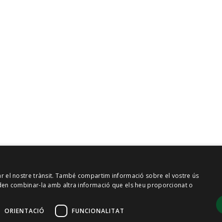
zar el nostre trànsit. També compartim informació sobre el vostre ús
 poden combinar-la amb altra informació que els heu proporcionat o
ORIENTACIÓ
FUNCIONALITAT