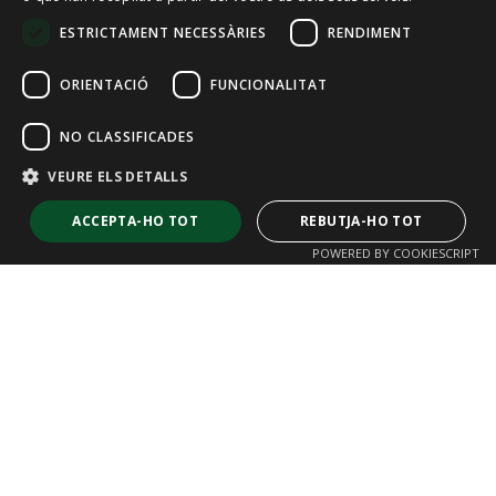
ENGLISH
ESTRICTAMENT NECESSÀRIES
RENDIMENT
FRENCH
ORIENTACIÓ
FUNCIONALITAT
NO CLASSIFICADES
VEURE ELS DETALLS
ACCEPTA-HO TOT
REBUTJA-HO TOT
POWERED BY COOKIESCRIPT
Estrictament necessàries
Rendiment
Orientació
Funcionalitat
No classificades
Les galetes estrictament necessàries permeten la funcionalitat bàsica
del lloc web, com ara l’inici de sessió d’usuaris i la gestió de comptes. El
lloc web no es pot utilitzar correctament sense les galetes estrictament
necessàries.
Porta Batent Nové
Proveïdor /
Nom
Caducitat
Descripció
Domini