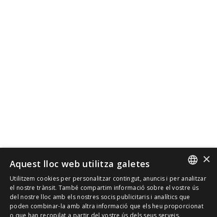
×
Aquest lloc web utilitza galetes
Utilitzem cookies per personalitzar contingut, anuncis i per analitzar
SPANISH
el nostre trànsit. També compartim informació sobre el vostre ús
del nostre lloc amb els nostres socis publicitaris i analítics que
poden combinar-la amb altra informació que els heu proporcionat
CAT
o que han recopilat a partir del vostre ús dels seus serveis.