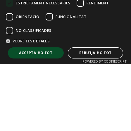
ESTRICTAMENT NECESSÀRIES
RENDIMENT
FRENCH
ORIENTACIÓ
FUNCIONALITAT
NO CLASSIFICADES
VEURE ELS DETALLS
ACCEPTA-HO TOT
REBUTJA-HO TOT
POWERED BY COOKIESCRIPT
Estrictament necessàries
Rendiment
Orientació
Funcionalitat
No classificades
Les galetes estrictament necessàries permeten la funcionalitat bàsica
del lloc web, com ara l’inici de sessió d’usuaris i la gestió de comptes. El
lloc web no es pot utilitzar correctament sense les galetes estrictament
necessàries.
Reixat Ritmo
Proveïdor /
Nom
Caducitat
Descripció
Domini