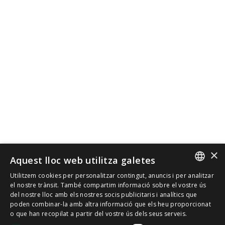
×
Aquest lloc web utilitza galetes
Utilitzem cookies per personalitzar contingut, anuncis i per analitzar
SPANISH
el nostre trànsit. També compartim informació sobre el vostre ús
del nostre lloc amb els nostres socis publicitaris i analítics que
poden combinar-la amb altra informació que els heu proporcionat
CAT
o que han recopilat a partir del vostre ús dels seus serveis.
ENGLISH