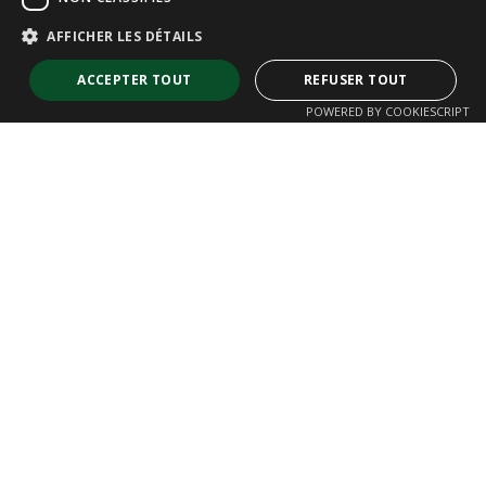
AFFICHER LES DÉTAILS
ACCEPTER TOUT
REFUSER TOUT
POWERED BY COOKIESCRIPT
Strictement nécessaires
Performance
Ciblage
Fonctionnalité
Non classifiés
Les cookies strictement nécessaires habilitent des fonctionnalités de
base du site Web telles que la connexion des utilisateurs et la gestion
des comptes. Le site Web ne peut pas être utilisé correctement sans les
cookies strictement nécessaires.
Barreaudage Nove
Fournisseur /
Nom
Expiration
Descriptio
Domaine
.ASPXANONYMOUS
2 mois 1
Ce cookie e
Microsoft
semaine
utilisé par l
Corporation
Clôtures Résidentielles et Ruraux
sites utilisa
www.rivisa.com
la platefor
Lux EST
technologi
Clôtures Résidentielles et Industrielles
.NET de
Lux Grillage Électro Soudé
Microsoft. I
Brico Fax
permet au 
Lux Grillage Noué