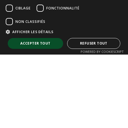
CIBLAGE
FONCTIONNALITÉ
NON CLASSIFIÉS
AFFICHER LES DÉTAILS
ACCEPTER TOUT
REFUSER TOUT
POWERED BY COOKIESCRIPT
Strictement nécessaires
Performance
Ciblage
Fonctionnalité
Non classifiés
Les cookies strictement nécessaires habilitent des fonctionnalités de
base du site Web telles que la connexion des utilisateurs et la gestion
des comptes. Le site Web ne peut pas être utilisé correctement sans les
cookies strictement nécessaires.
Barreaudage Nove Nat
Fournisseur /
Nom
Expiration
Descriptio
Domaine
.ASPXANONYMOUS
2 mois 1
Ce cookie e
Microsoft
semaine
utilisé par l
Corporation
Clôtures Résidentielles et Ruraux