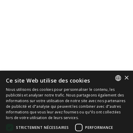
×
Ce site Web utilise des cookies
Nous utilisons des cookies pour personnaliser le contenu, les
SPANISH
publicités et analyser notre trafic. Nous partageons également des
informations sur votre utilisation de notre site avec nos partenaires
de publicité et d"analyse qui peuvent les combiner avec d"autres
CAT
informations que vous leur avez fournies ou qu"ils ont collectées
lors de votre utilisation de leurs services.
ENGLISH
STRICTEMENT NÉCESSAIRES
PERFORMANCE
FRENCH