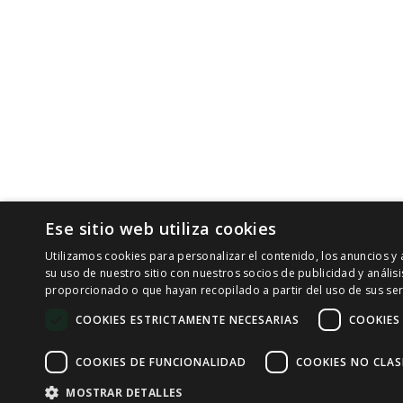
Ese sitio web utiliza cookies
Utilizamos cookies para personalizar el contenido, los anuncios 
su uso de nuestro sitio con nuestros socios de publicidad y análi
proporcionado o que hayan recopilado a partir del uso de sus ser
COOKIES ESTRICTAMENTE NECESARIAS
COOKIES
COOKIES DE FUNCIONALIDAD
COOKIES NO CLAS
MOSTRAR DETALLES