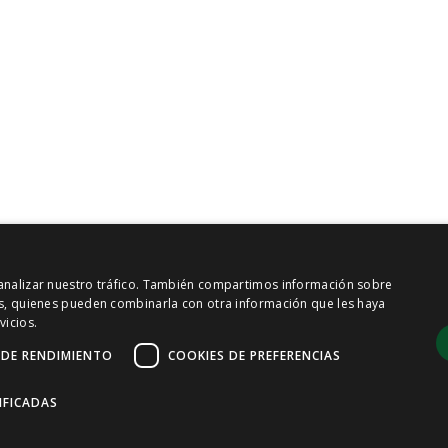
y analizar nuestro tráfico. También compartimos información sobre
sis, quienes pueden combinarla con otra información que les haya
vicios.
 DE RENDIMIENTO
COOKIES DE PREFERENCIAS
IFICADAS