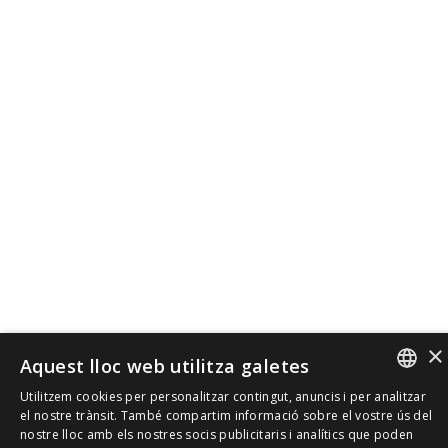
×
Aquest lloc web utilitza galetes
Utilitzem cookies per personalitzar contingut, anuncis i per analitzar
SPANISH
el nostre trànsit. També compartim informació sobre el vostre ús del
nostre lloc amb els nostres socis publicitaris i analítics que poden