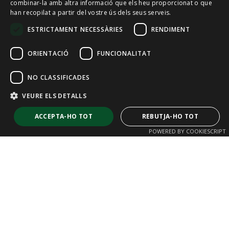
combinar-la amb altra informació que els heu proporcionat o que
CAT
han recopilat a partir del vostre ús dels seus serveis.
ENGLISH
ESTRICTAMENT NECESSÀRIES
RENDIMENT
FRENCH
ORIENTACIÓ
FUNCIONALITAT
NO CLASSIFICADES
VEURE ELS DETALLS
ACCEPTA-HO TOT
REBUTJA-HO TOT
POWERED BY COOKIESCRIPT
Estrictament necessàries
Rendiment
Orientació
Funcionalitat
No classificades
Les galetes estrictament necessàries permeten la funcionalitat bàsica del
lloc web, com ara l’inici de sessió d’usuaris i la gestió de comptes. El lloc
web no es pot utilitzar correctament sense les galetes estrictament
necessàries.