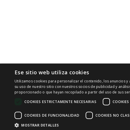
Ese sitio web utiliza cookies
Utilizamos cookies para personalizar el contenido, los anuncios 
su uso de nuestro sitio con nuestros socios de publicidad y análi
proporcionado o que hayan recopilado a partir del uso de sus ser
COOKIES ESTRICTAMENTE NECESARIAS
COOKIES
COOKIES DE FUNCIONALIDAD
COOKIES NO CLAS
MOSTRAR DETALLES