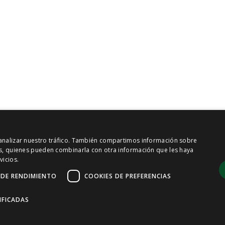
y analizar nuestro tráfico. También compartimos información sobre
sis, quienes pueden combinarla con otra información que les haya
vicios.
 DE RENDIMIENTO
COOKIES DE PREFERENCIAS
IFICADAS