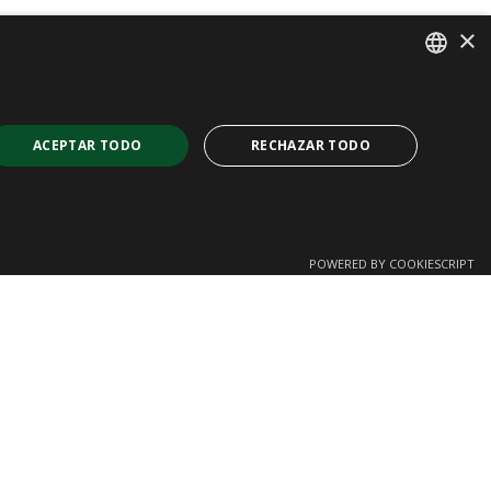
×
SPANISH
CAT
ACEPTAR TODO
RECHAZAR TODO
ENGLISH
FRENCH
POWERED BY COOKIESCRIPT
Cookies no clasificadas
 web no se puede utilizar correctamente sin las
soft. Permite que el sitio mantenga una
n que inicien sesión o se identifiquen de otra