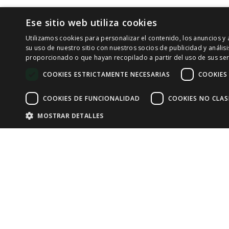
Ese sitio web utiliza cookies
Utilizamos cookies para personalizar el contenido, los anuncios 
su uso de nuestro sitio con nuestros socios de publicidad y análi
proporcionado o que hayan recopilado a partir del uso de sus ser
COOKIES ESTRICTAMENTE NECESARIAS
COOKIES
COOKIES DE FUNCIONALIDAD
COOKIES NO CLAS
MOSTRAR DETALLES
Cookies estrictamente necesarias
Cook
Las cookies estrictamente necesarias permiten la funcionalidad principal 
cookies estrictamente necesarias.
Proveedor /
Nombre
Vencimiento
Des
Dominio
Resultados
.ASPXANONYMOUS
2 meses 1
Est
Microsoft
semana
ide
Corporation