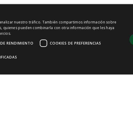
y analizar nuestro tráfico. También compartimos información sobre
sis, quienes pueden combinarla con otra información que les haya
vicios.
 DE RENDIMIENTO
COOKIES DE PREFERENCIAS
IFICADAS
ies de rendimiento
Cookies de preferencias
Cookies de funcionalidad
del sitio web, como el inicio de sesión de usuario y la gestión de cuentas. El sitio
cripción
a cookie es utilizada por sitios que utilizan la plataforma tecnológica .NET de Micro
ntificación de usuario anónima para rastrear usuarios únicos dentro de una sesión si