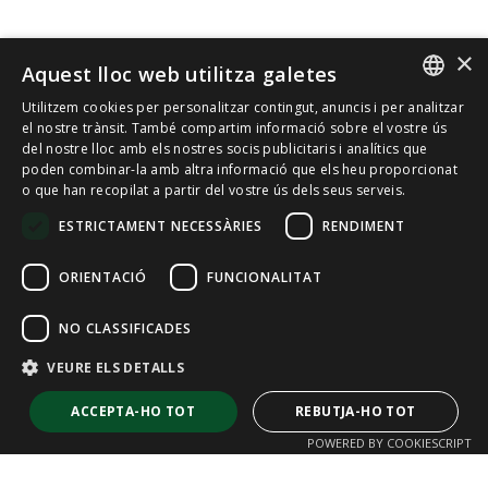
×
Aquest lloc web utilitza galetes
Utilitzem cookies per personalitzar contingut, anuncis i per analitzar
SPANISH
el nostre trànsit. També compartim informació sobre el vostre ús
del nostre lloc amb els nostres socis publicitaris i analítics que
poden combinar-la amb altra informació que els heu proporcionat
CAT
o que han recopilat a partir del vostre ús dels seus serveis.
ENGLISH
ESTRICTAMENT NECESSÀRIES
RENDIMENT
FRENCH
ORIENTACIÓ
FUNCIONALITAT
NO CLASSIFICADES
VEURE ELS DETALLS
ACCEPTA-HO TOT
REBUTJA-HO TOT
POWERED BY COOKIESCRIPT