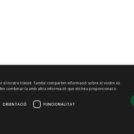
zar el nostre trànsit. També compartim informació sobre el vostre ús
 poden combinar-la amb altra informació que els heu proporcionat o
ORIENTACIÓ
FUNCIONALITAT