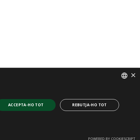
×
SPANISH
CAT
ACCEPTA-HO TOT
REBUTJA-HO TOT
ENGLISH
FRENCH
POWERED BY COOKIESCRIPT