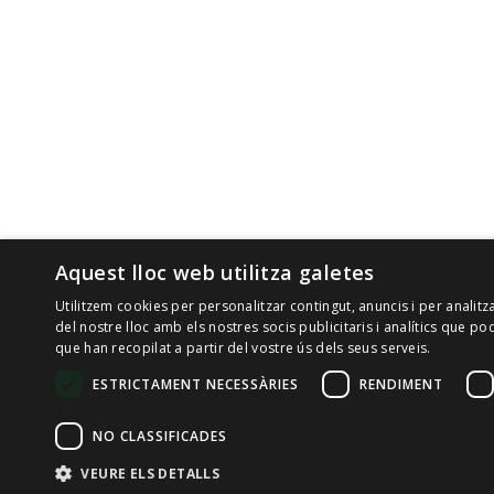
Aquest lloc web utilitza galetes
Utilitzem cookies per personalitzar contingut, anuncis i per analit
del nostre lloc amb els nostres socis publicitaris i analítics que
que han recopilat a partir del vostre ús dels seus serveis.
ESTRICTAMENT NECESSÀRIES
RENDIMENT
NO CLASSIFICADES
VEURE ELS DETALLS