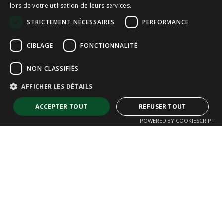
lors de votre utilisation de leurs services.
ENGLISH
STRICTEMENT NÉCESSAIRES
PERFORMANCE
FRENCH
CIBLAGE
FONCTIONNALITÉ
NON CLASSIFIÉS
AFFICHER LES DÉTAILS
ACCEPTER TOUT
REFUSER TOUT
POWERED BY COOKIESCRIPT
Strictement nécessaires
Performance
Ciblage
Fonctionnalité
Non classifiés
Les cookies strictement nécessaires habilitent des fonctionnalités de
base du site Web telles que la connexion des utilisateurs et la gestion
des comptes. Le site Web ne peut pas être utilisé correctement sans les
cookies strictement nécessaires.
Fournisseur /
Nom
Expiration
Descriptio