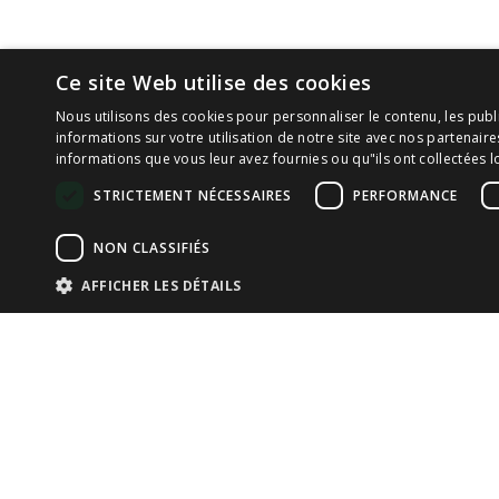
Ce site Web utilise des cookies
Nous utilisons des cookies pour personnaliser le contenu, les publ
informations sur votre utilisation de notre site avec nos partenair
informations que vous leur avez fournies ou qu"ils ont collectées lo
STRICTEMENT NÉCESSAIRES
PERFORMANCE
NON CLASSIFIÉS
AFFICHER LES DÉTAILS
Strictement né
Les cookies strictement nécessaires habilitent des fonctionnalités de ba
les cookies strictement nécessaires.
Fournisseur /
Nom
Expiration
Descr
Domaine