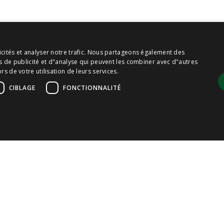
icités et analyser notre trafic. Nous partageons également des
es de publicité et d"analyse qui peuvent les combiner avec d"autres
rs de votre utilisation de leurs services.
CIBLAGE
FONCTIONNALITÉ
cessaires
Performance
Ciblage
Fonctionnalité
Non classifiés
se du site Web telles que la connexion des utilisateurs et la gestion des comptes. L
iption