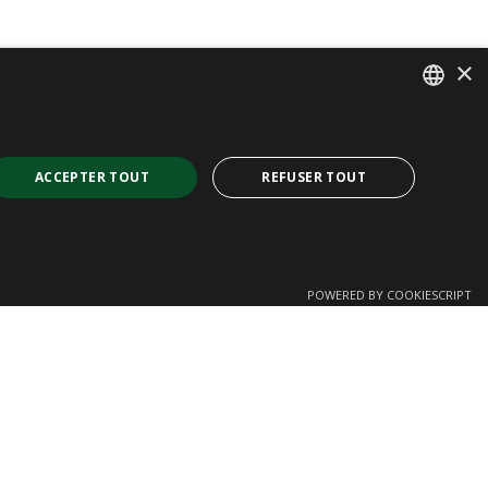
×
SPANISH
CAT
ACCEPTER TOUT
REFUSER TOUT
ENGLISH
FRENCH
POWERED BY COOKIESCRIPT
e site Web ne peut pas être utilisé correctement sans