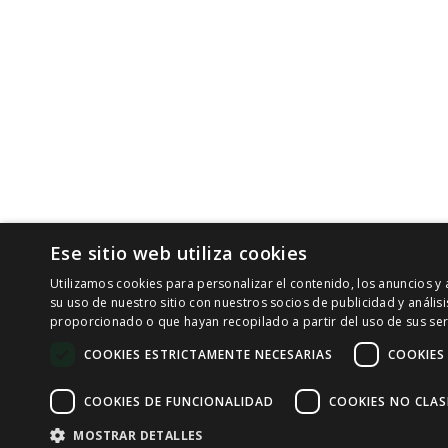
Ese sitio web utiliza cookies
Utilizamos cookies para personalizar el contenido, los anuncios 
su uso de nuestro sitio con nuestros socios de publicidad y análi
proporcionado o que hayan recopilado a partir del uso de sus ser
COOKIES ESTRICTAMENTE NECESARIAS
COOKIES
COOKIES DE FUNCIONALIDAD
COOKIES NO CLAS
MOSTRAR DETALLES