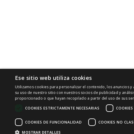
Ese sitio web utiliza cookies
Utilizamos cookies para personalizar el contenido, los anuncios 
su uso de nuestro sitio con nuestros socios de publicidad y análi
proporcionado o que hayan recopilado a partir del uso de sus ser
COOKIES ESTRICTAMENTE NECESARIAS
COOKIES
COOKIES DE FUNCIONALIDAD
COOKIES NO CLAS
MOSTRAR DETALLES