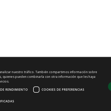
y analizar nuestro tráfico. También compartimos información sobre
sis, quienes pueden combinarla con otra información que les haya
vicios.
 DE RENDIMIENTO
COOKIES DE PREFERENCIAS
IFICADAS