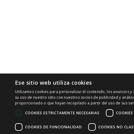
Ese sitio web utiliza cookies
Utilizamos cookies para personalizar el contenido, los anuncios 
su uso de nuestro sitio con nuestros socios de publicidad y análi
proporcionado o que hayan recopilado a partir del uso de sus ser
COOKIES ESTRICTAMENTE NECESARIAS
COOKIES
COOKIES DE FUNCIONALIDAD
COOKIES NO CLAS