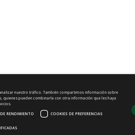
y analizar nuestro tráfico. También compartimos información sobre
sis, quienes pueden combinarla con otra información que les haya
vicios.
 DE RENDIMIENTO
COOKIES DE PREFERENCIAS
IFICADAS