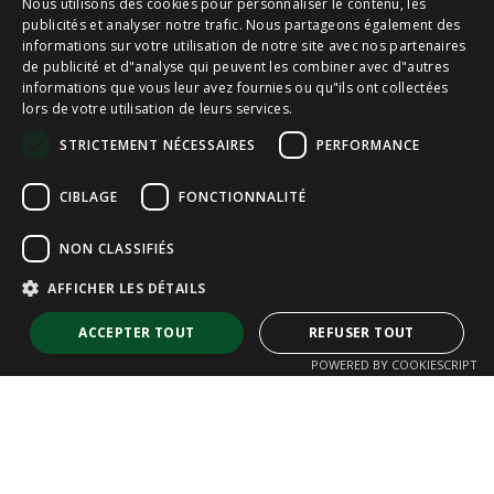
Nous utilisons des cookies pour personnaliser le contenu, les
SPANISH
publicités et analyser notre trafic. Nous partageons également des
informations sur votre utilisation de notre site avec nos partenaires
de publicité et d"analyse qui peuvent les combiner avec d"autres
CAT
informations que vous leur avez fournies ou qu"ils ont collectées
lors de votre utilisation de leurs services.
ENGLISH
STRICTEMENT NÉCESSAIRES
PERFORMANCE
FRENCH
CIBLAGE
FONCTIONNALITÉ
NON CLASSIFIÉS
AFFICHER LES DÉTAILS
ACCEPTER TOUT
REFUSER TOUT
POWERED BY COOKIESCRIPT
Strictement nécessaires
Performance
Ciblage
Fonctionnalité
Non classifiés
Les cookies strictement nécessaires habilitent des fonctionnalités de