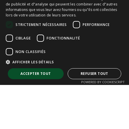
de publicité et d"analyse qui peuvent les combiner avec d"autres
CAT
informations que vous leur avez fournies ou qu"ils ont collectées
lors de votre utilisation de leurs services.
ENGLISH
STRICTEMENT NÉCESSAIRES
PERFORMANCE
FRENCH
CIBLAGE
FONCTIONNALITÉ
NON CLASSIFIÉS
AFFICHER LES DÉTAILS
ACCEPTER TOUT
REFUSER TOUT
POWERED BY COOKIESCRIPT
Strictement nécessaires
Performance
Ciblage
Fonctionnalité
Non classifiés
Les cookies strictement nécessaires habilitent des fonctionnalités de
base du site Web telles que la connexion des utilisateurs et la gestion
des comptes. Le site Web ne peut pas être utilisé correctement sans les