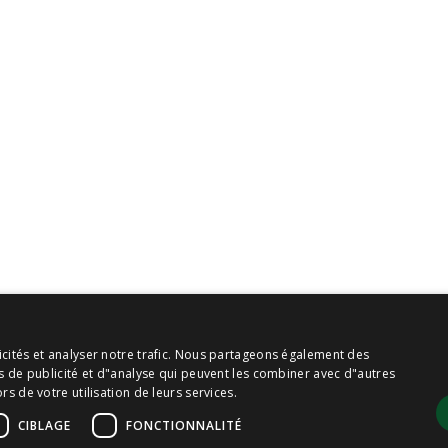
icités et analyser notre trafic. Nous partageons également des
es de publicité et d"analyse qui peuvent les combiner avec d"autres
rs de votre utilisation de leurs services.
CIBLAGE
FONCTIONNALITÉ