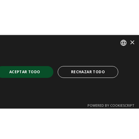
×
SPANISH
CAT
ACEPTAR TODO
RECHAZAR TODO
ENGLISH
FRENCH
POWERED BY COOKIESCRIPT
Cookies no clasificadas
 web no se puede utilizar correctamente sin las