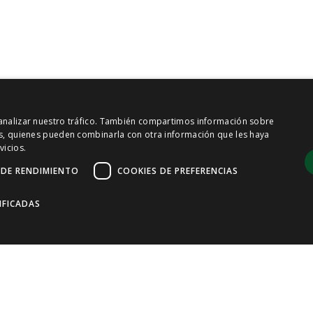
y analizar nuestro tráfico. También compartimos información sobre
sis, quienes pueden combinarla con otra información que les haya
vicios.
 DE RENDIMIENTO
COOKIES DE PREFERENCIAS
IFICADAS
ies de rendimiento
Cookies de preferencias
Cookies de funcionalidad
del sitio web, como el inicio de sesión de usuario y la gestión de cuentas. El sitio