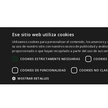
Ese sitio web utiliza cookies
Utilizamos cookies para personalizar el contenido, los anuncios 
su uso de nuestro sitio con nuestros socios de publicidad y análi
proporcionado o que hayan recopilado a partir del uso de sus ser
COOKIES ESTRICTAMENTE NECESARIAS
COOKIES
COOKIES DE FUNCIONALIDAD
COOKIES NO CLAS
MOSTRAR DETALLES
Cookies estrictamente necesarias
Cook
Las cookies estrictamente necesarias permiten la funcionalidad principal 
cookies estrictamente necesarias.