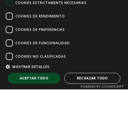
COOKIES ESTRICTAMENTE NECESARIAS
FRENCH
COOKIES DE RENDIMIENTO
COOKIES DE PREFERENCIAS
COOKIES DE FUNCIONALIDAD
COOKIES NO CLASIFICADAS
MOSTRAR DETALLES
ACEPTAR TODO
RECHAZAR TODO
POWERED BY COOKIESCRIPT
Cookies estrictamente necesarias
Cookies de rendimiento
Cookies de preferencias
Cookies de funcionalidad
Cookies no clasificadas
Las cookies estrictamente necesarias permiten la funcionalidad