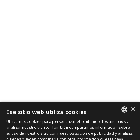
×
Ese sitio web utiliza cookies
Utilizamos cookies para personalizar el contenido, los anuncios y
SPANISH
analizar nuestro tráfico. También compartimos información sobre
su uso de nuestro sitio con nuestros socios de publicidad y análisis,
quienes pueden combinarla con otra información que les haya
CAT