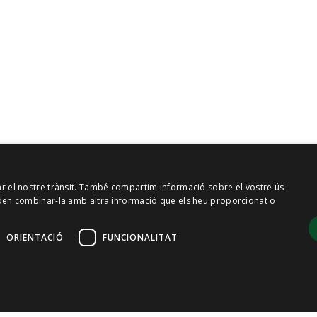
zar el nostre trànsit. També compartim informació sobre el vostre ús
 poden combinar-la amb altra informació que els heu proporcionat o
ORIENTACIÓ
FUNCIONALITAT