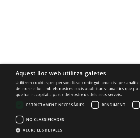
Aquest lloc web utilitza galetes
Utilitzem cookies per personalitzar contingut, anuncis i per analit
del nostre lloc amb els nostres socis publicitaris i analítics que
que han recopilat a partir del vostre ús dels seus serveis.
ESTRICTAMENT NECESSÀRIES
RENDIMENT
NO CLASSIFICADES
VEURE ELS DETALLS