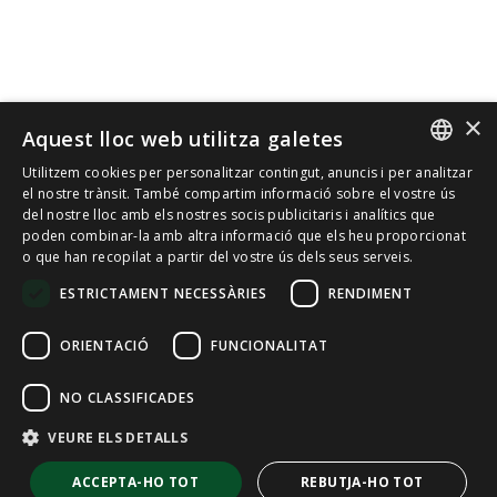
×
Aquest lloc web utilitza galetes
Utilitzem cookies per personalitzar contingut, anuncis i per analitzar
SPANISH
el nostre trànsit. També compartim informació sobre el vostre ús
del nostre lloc amb els nostres socis publicitaris i analítics que
poden combinar-la amb altra informació que els heu proporcionat
CAT
o que han recopilat a partir del vostre ús dels seus serveis.
ENGLISH
ESTRICTAMENT NECESSÀRIES
RENDIMENT
FRENCH
ORIENTACIÓ
FUNCIONALITAT
NO CLASSIFICADES
VEURE ELS DETALLS
ACCEPTA-HO TOT
REBUTJA-HO TOT