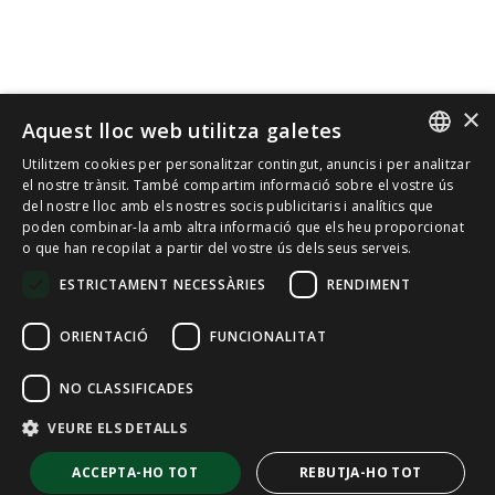
×
Aquest lloc web utilitza galetes
Utilitzem cookies per personalitzar contingut, anuncis i per analitzar
SPANISH
el nostre trànsit. També compartim informació sobre el vostre ús
del nostre lloc amb els nostres socis publicitaris i analítics que
poden combinar-la amb altra informació que els heu proporcionat
CAT
o que han recopilat a partir del vostre ús dels seus serveis.
ENGLISH
ESTRICTAMENT NECESSÀRIES
RENDIMENT
FRENCH
ORIENTACIÓ
FUNCIONALITAT
NO CLASSIFICADES
VEURE ELS DETALLS
ACCEPTA-HO TOT
REBUTJA-HO TOT