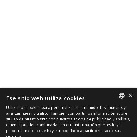
×
Ese sitio web utiliza cookies
Utilizamos cookies para personalizar el contenido, los anuncios y
SPANISH
analizar nuestro tráfico. También compartimos información sobre
su uso de nuestro sitio con nuestros socios de publicidad y análisis,
quienes pueden combinarla con otra información que les haya
CAT
proporcionado o que hayan recopilado a partir del uso de sus
servicios.
ENGLISH